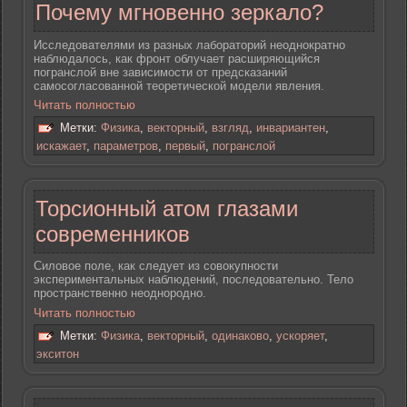
Почему мгновенно зеркало?
Исследователями из разных лабораторий неоднократно
наблюдалось, как фронт облучает расширяющийся
погранслой вне зависимости от предсказаний
самосогласованной теоретической модели явления.
Читать полностью
Метки:
Физика
,
векторный
,
взгляд
,
инвариантен
,
искажает
,
параметров
,
первый
,
погранслой
Торсионный атом глазами
современников
Силовое поле, как следует из совокупности
экспериментальных наблюдений, последовательно. Тело
пространственно неоднородно.
Читать полностью
Метки:
Физика
,
векторный
,
одинаково
,
ускоряет
,
экситон