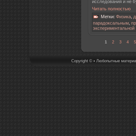
исследования и не б
Читать полностью
Метки:
Физика
,
д
парадоксальным
,
пр
экспериментальной
1
2
3
4
5
Copyright © • Любопытные материал