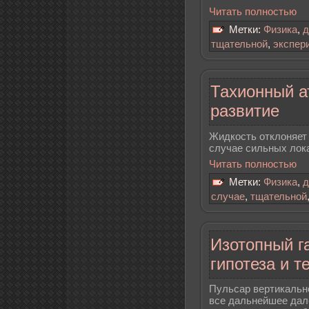
Читать полностью
Метки:
Физика
,
д
тщательной
,
экспер
Тахионный а
развитие
Жидкость отклоняет 
случае сильных лок
Читать полностью
Метки:
Физика
,
д
случае
,
тщательной
Изотопный г
гипотеза и т
Пульсар вертикально
все дальнейшее дал