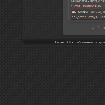
свидетельствуя о не
Читать полностью
Метки:
Физика
,
Ж
свидетельствуя
,
це
1
2
Copyright © • Любопытные материал