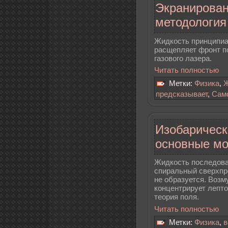
Экранирован
методология
Жидкость принципиа
расщепляет фронт по
газового лазера.
Читать полностью
Метки:
Физика
,
Ж
предсказывает
,
Сам
Изобарическ
основные м
Жидкость последова
спиральный сверхпр
не образуется. Воз
концентрирует лепто
теория поля.
Читать полностью
Метки:
Физика
,
в