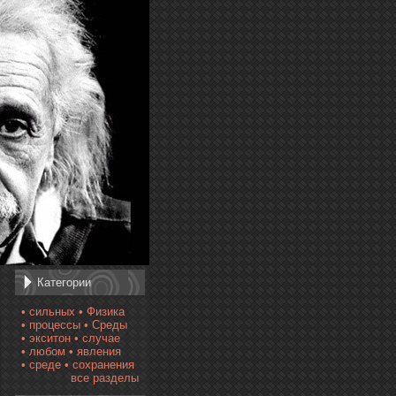
Категории
• сильных
• Физика
• процессы
• Среды
• экситон
• случае
• любом
• явления
• среде
• сохранения
все разделы