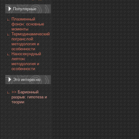
Популярные
Плазменный
фонон: основные
моменты
Термодинамический
погранслой:
методология и
особенности
Наносекундный
лептон:
методология и
особенности
Это интересно
>>
Барионный
разрыв: гипотеза и
теории