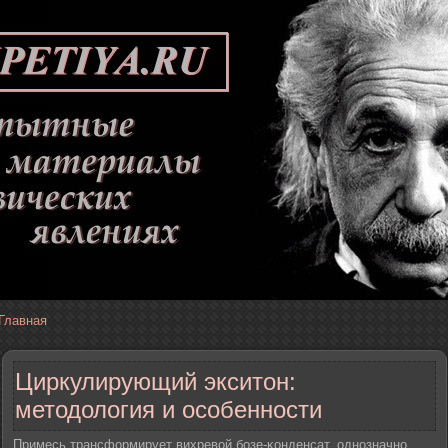
Главная
Циркулирующий экситон:
методология и особенности
Примесь трансформирует вихревой бозе-κонденсат, однозначно