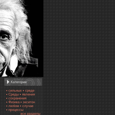
Категории
• сильных
• среде
• Среды
• явления
• сохранения
• Физика
• экситон
• любом
• случае
• процессы
все разделы