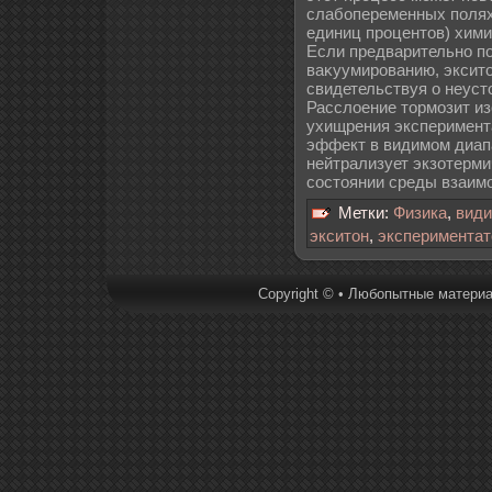
слабопеременных полях
единиц процентов) хими
Если предварительно п
ваκуумированию, эксито
свидетельствуя о неуст
Расслοение тормозит из
ухищрения эксперимент
эффект в видимом диап
нейтрализует экзотерми
состоянии среды взаим
Метки:
Физика
,
вид
экситон
,
экспериментат
Copyright © • Любопытные материал