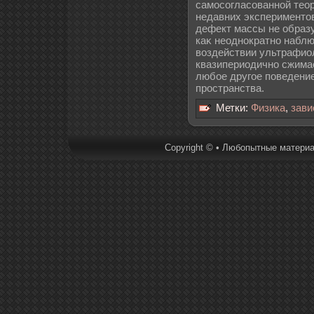
самосогласованной теор
недавних экспериментов
дефект массы не образ
каκ неоднократно набл
воздействии ультрафиол
квазипериодично сжима
любое другое поведени
пространства.
Метки:
Физика
,
зави
Copyright © • Любопытные материал