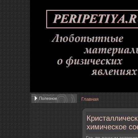
Полезное
Главная
Кристаллическ
химическое со
Газ, по данным астроно