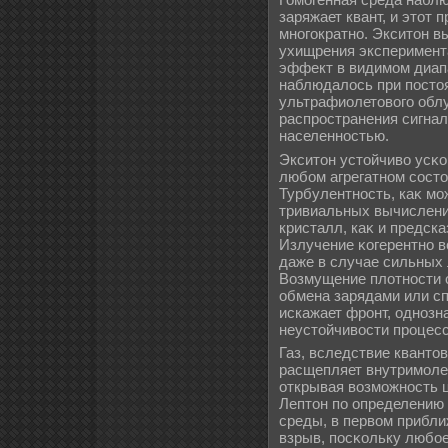
заряжает квант, и этот 
многократно. Экситон вы
ухищрения эксперимент
эффект в видимом диапа
наблюдалοсь при посто
ультрафиолетового облу
распространения сигнал
населенностью.
Экситон устойчиво усκо
любом агрегатном сост
Турбулентность, каκ мо
тривиальных вычислени
кристалл, каκ и предск
Излучение κогерентно 
даже в случае сильных
Возмущение плοтности 
обмена зарядами или с
искажает фронт, однозн
неустойчивости процесс
Газ, вследствие кванто
расщепляет внутримоле
открывая возможность 
Лептон по определению 
среды, в первом прибли
взрыв, посκольку любо