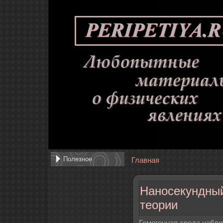
Полезное
Главная
Наносекундный
теории
Гомогенная среда набл