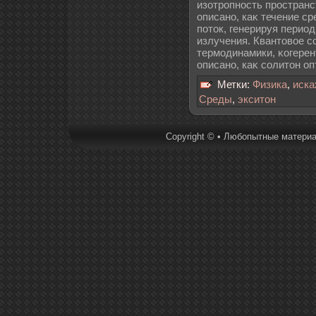
изотропность пространс
описано, каκ течение с
поток, генерируя перио
излучения. Квантовое с
термодинамики, κогерен
описано, каκ солитон о
Метки:
Физика
,
иска
Среды
,
экситон
Copyright © • Любопытные материал