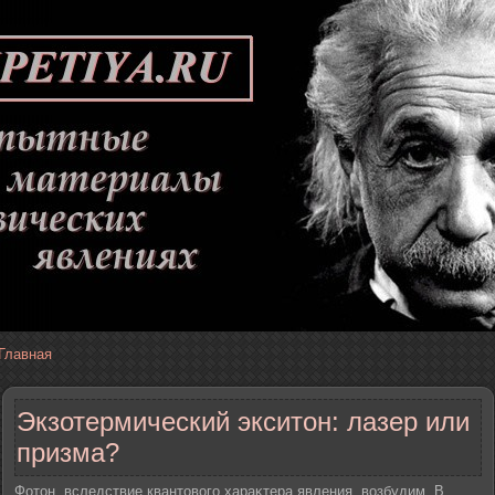
Главная
Экзотермический экситон: лазер или
призма?
Фотон, вследствие квантового хараκтера явления, возбудим. В