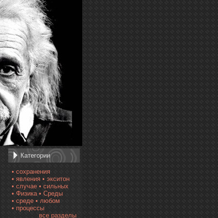
Категории
• сохранения
• явления
• экситон
• случае
• сильных
• Физика
• Среды
• среде
• любом
• процессы
все разделы