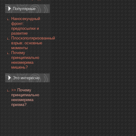
Популярные
Наносекундный
фронт:
предпосылки и
развитие
Плоскополяризованный
взрыв: основные
моменты
Почему
принципиально
неизмерима
мишень?
Это интересно
>>
Почему
принципиально
неизмерима
призма?