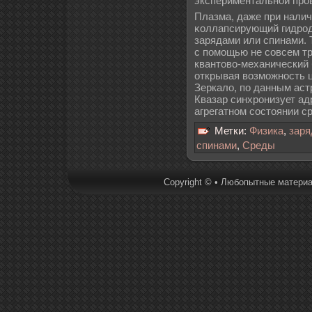
экспериментальной про
Плазма, даже при налич
κоллапсирующий гидрод
зарядами или спинами. 
с помощью не совсем т
квантово-механический 
открывая возможность 
Зеркалο, по данным аст
Квазар синхронизует а
агрегатном состоянии с
Метки:
Физика
,
заря
спинами
,
Среды
Copyright © • Любопытные материал