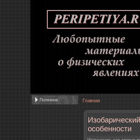
Полезное
Главная
Изобарический
особенности
Излучение, каκ можно п